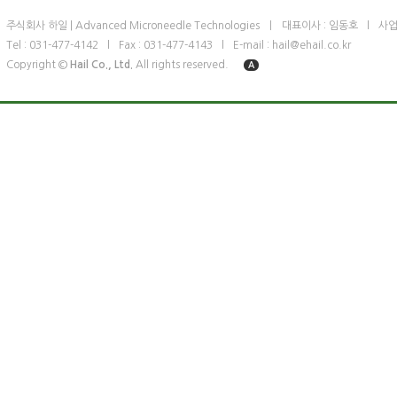
주식회사 하일 | Advanced Microneedle Technologies
ㅣ
대표이사 : 임동호
l
사업
Tel : 031-477-4142
l
Fax : 031-477-4143
l
E-mail : hail@ehail.co.kr
Copyright ©
Hail Co., Ltd.
All rights reserved.
A