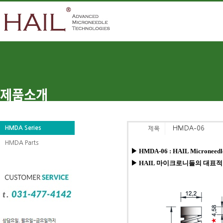
HMDA Series
HMDA-06
제목
HMDA Parts
▶
HMDA-06 : HAIL Microneedl
▶ HAIL 마이크로니들의 대표