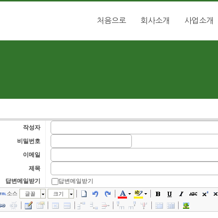
처음으로
회사소개
사업소개
작성자
비밀번호
이메일
제목
답변메일받기
답변메일받기
소스
글꼴
크기