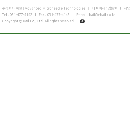
주식회사 하일 | Advanced Microneedle Technologies
ㅣ
대표이사 : 임동호
l
사업
Tel : 031-477-4142
l
Fax : 031-477-4143
l
E-mail : hail@ehail.co.kr
Copyright ©
Hail Co., Ltd.
All rights reserved.
A